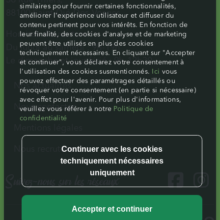
36 Rue Thiers,
similaires pour fournir certaines fonctionnalités,
88100 Saint-Dié-Des-Vosges
améliorer l'expérience utilisateur et diffuser du
contenu pertinent pour vos intérêts. En fonction de
Horaires d’ouverture :
leur finalité, des cookies d'analyse et de marketing
peuvent être utilisés en plus des cookies
Du lundi au samedi : 9h-19h
techniquement nécessaires. En cliquant sur "Accepter
Le dimanche et jour férié : 9h-12h30
et continuer", vous déclarez votre consentement à
l'utilisation des cookies susmentionnés.
Ici
vous
pouvez effectuer des paramétrages détaillés ou
Nos actualités
révoquer votre consentement (en partie si nécessaire)
avec effet pour l'avenir. Pour plus d'informations,
Nous contacter
veuillez vous référer à notre
Politique de
confidentialité
Mentions légales
Nous recrutons
Suivez-nous sur les réseaux