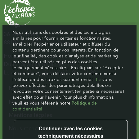
Nous utilisons des cookies et des technologies
36 Rue Thiers,
similaires pour fournir certaines fonctionnalités,
88100 Saint-Dié-Des-Vosges
améliorer l'expérience utilisateur et diffuser du
contenu pertinent pour vos intérêts. En fonction de
Horaires d’ouverture :
leur finalité, des cookies d'analyse et de marketing
peuvent être utilisés en plus des cookies
Du lundi au samedi : 9h-19h
techniquement nécessaires. En cliquant sur "Accepter
Le dimanche et jour férié : 9h-12h30
et continuer", vous déclarez votre consentement à
l'utilisation des cookies susmentionnés.
Ici
vous
pouvez effectuer des paramétrages détaillés ou
Nos actualités
révoquer votre consentement (en partie si nécessaire)
avec effet pour l'avenir. Pour plus d'informations,
Nous contacter
veuillez vous référer à notre
Politique de
confidentialité
Mentions légales
Nous recrutons